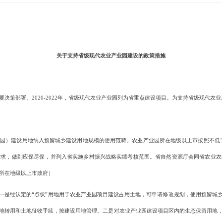
关于支持省级现代农业产业园建设的政策措施
策部署。2020-2022年，省级现代农业产业园列为省重点建设项目。为支持省级现代农
）建设用地纳入预留城乡建设用地规模的使用范畴。农业产业园所在地级以上市按照不低于5
需求，做到应保尽保，并列入省实施乡村振兴战略实绩考核范围。省自然资源厅会同省农业农
所在地级以上市政府）
是经认定的“点状”用地用于农业产业园项目建设占用土地，可申请修改规划，使用预留城乡
地转用和土地征收手续，按建设用地管理。二是对农业产业园建设项目区内的生态保留用地