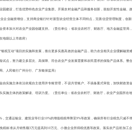
业园建设，打造优势特色农业产业集群。开展农村金融产品和服务创新，鼓励开发性金融、
农业企业融资增信，支持商业银行针对新型农业经营主体不同特点，完善信贷管理制度，创新
会资本加大对农业产业园创建支持。（责任单位：省农业农村厅、财政厅、地方金融监管局
在地级以上市政府）
税互动”项目的实施和发展，推出更多实惠高效的金融产品，助力农业相关企业缓解融资难
险试点，努力建立多层次、高保障、符合农业产业发展需要和农民需求的保险产品体系。整
局、人民银行广州分行、广东银保监局）
由实施主体依法依规自主使用并专账管理，不设共管账户、不搞备案式审批，加快财政资金
头实施主体的政策解读、培训力度。（责任单位：省农业农村厅、财政厅，农业产业园所在
%，交通运输业、建筑业等行业10%的增值税税率降至9%等政策，确保所有行业税负只减不
免税标准从月销售额3万元提高到10万元、小微企业所得税优惠等政策。落实农产品初加工