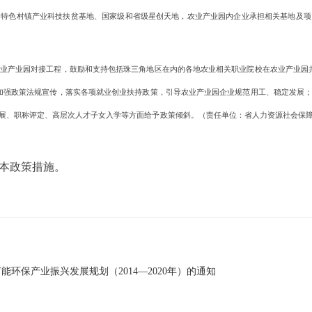
、特色村镇产业科技扶贫基地、国家级和省级星创天地，农业产业园内企业承担相关基地及项
产业园对接工程，鼓励和支持包括珠三角地区在内的各地农业相关职业院校在农业产业园共
加强政策法规宣传，落实各项就业创业扶持政策，引导农业产业园企业规范用工、稳定发展
展、职称评定、高层次人才子女入学等方面给予政策倾斜。（责任单位：省人力资源社会保
本政策措施。
环保产业振兴发展规划（2014—2020年）的通知