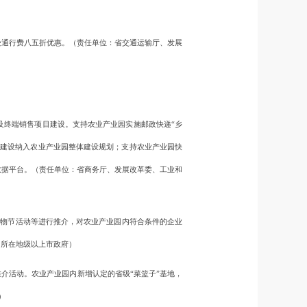
通行费八五折优惠。（责任单位：省交通运输厅、发展
终端销售项目建设。支持农业产业园实施邮政快递“乡
点建设纳入农业产业园整体建设规划；支持农业产业园快
数据平台。（责任单位：省商务厅、发展改革委、工业和
购物节活动等进行推介，对农业产业园内符合条件的企业
园所在地级以上市政府）
介活动。农业产业园内新增认定的省级“菜篮子”基地，
）