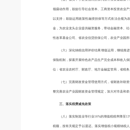
领撬动作用，鼓励引导社会资本、工商资本投资农业产
以支持；鼓励运用政策性融资担保等方式依法合规为
金，为农业龙头企业提供融资服务，带动金融资本、社
性改革基金公司、省农业信贷担保公司，农业产业园所
（六）深化纳税信用评价结果增值运用，继续推进“银
保险机制，探索开展特色农产品生产完全成本和收入保
位：省农业农村厅、财政厅、地方金融监管局，省税务
（七）完善财政资金管理使用方式，省财政补助资金
整完善农业产业园财政资金管理规定，加大对市县和牵
三、落实税费减免政策
（八）落实制造业等行业16%的增值税税率降至13
税额，按有关规定予以退还。落实增值税小规模纳税人