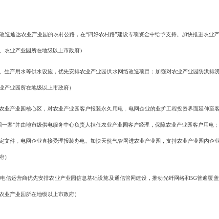
造通达农业产业园的农村公路，在“四好农村路”建设专项资金中给予支持。加快推进农业产
、农业产业园所在地级以上市政府）
生产用水等供水设施，优先安排农业产业园供水网络改造项目；加强对农业产业园防洪排涝
业产业园所在地级以上市政府）
业产业园核心区，对农业产业园客户报装永久用电，电网企业的业扩工程投资界面延伸至客
园一案”并由地市级供电服务中心负责人担任农业产业园客户经理，保障农业产业园客户用电
定文件，电网企业直接受理报装办电。加快天然气管网进农业产业园，支持农业产业园内企
府）
信运营商优先安排农业产业园信息基础设施及通信管网建设，推动光纤网络和5G普遍覆盖
农业产业园所在地级以上市政府）