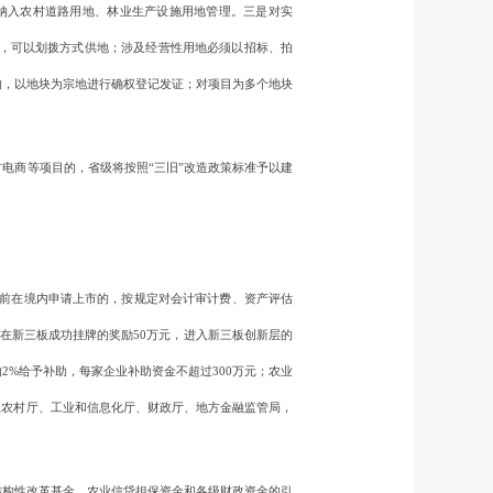
纳入农村道路用地、林业生产设施用地管理。三是对实
的，可以划拨方式供地；涉及经营性用地必须以招标、拍
的，以地块为宗地进行确权登记发证；对项目为多个地块
商等项目的，省级将按照“三旧”改造政策标准予以建
前在境内申请上市的，按规定对会计审计费、资产评估
在新三板成功挂牌的奖励50万元，进入新三板创新层的
%给予补助，每家企业补助资金不超过300万元；农业
业农村厅、工业和信息化厅、财政厅、地方金融监管局，
构性改革基金、农业信贷担保资金和各级财政资金的引