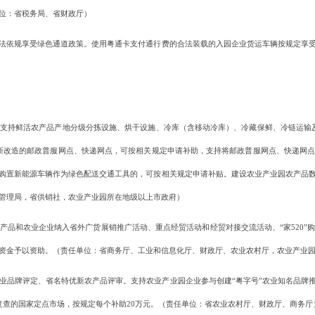
位：省税务局、省财政厅）
依规享受绿色通道政策。使用粤通卡支付通行费的合法装载的入园企业货运车辆按规定享受
持鲜活农产品产地分级分拣设施、烘干设施、冷库（含移动冷库）、冷藏保鲜、冷链运输及
新改造的邮政普服网点、快递网点，可按相关规定申请补助，支持将邮政普服网点、快递网
购置新能源车辆作为绿色配送交通工具的，可按相关规定申请补贴。建设农业产业园农产品
管理局，省供销社，农业产业园所在地级以上市政府）
和农业企业纳入省外广货展销推广活动、重点经贸活动和经贸对接交流活动、“家520”
资金予以资助。（责任单位：省商务厅、工业和信息化厅、财政厅、农业农村厅，农业产业
牌评定、省名特优新农产品评审。支持农业产业园企业参与创建“粤字号”农业知名品牌推
复查的国家定点市场，按规定每个补助20万元。（责任单位：省农业农村厅、财政厅、商务厅