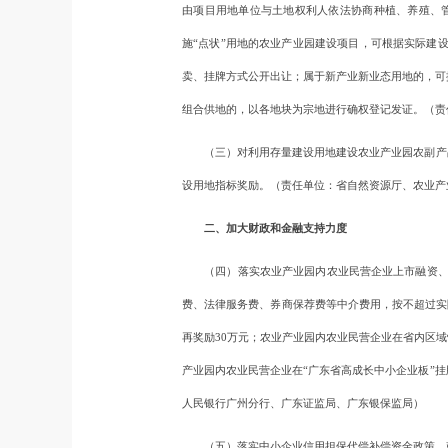
由项目用地单位与土地权利人依法协商种植、养殖、
施“点状”用地的农业产业园建设项目，可根据实际建
卖、挂牌方式公开出让；属于新产业新业态用地的，可
组合供地的，以各地块为宗地进行确权登记发证。（责
（三）对利用存量建设用地建设农业产业园农副产品
设用地指标奖励。（责任单位：省自然资源厅、农业产
二、加大财政和金融支持力度
（四）落实农业产业园内农业民营企业上市融资、到
费、法律服务费、券商保荐费等中介费用，按不超过实
再奖励30万元；农业产业园内农业民营企业在省内区
产业园内农业民营企业在“广东省高成长中小企业板”
人民银行广州分行、广东证监局、广东银保监局）
（五）落实中小企业信用担保代偿补偿资金政策，鼓