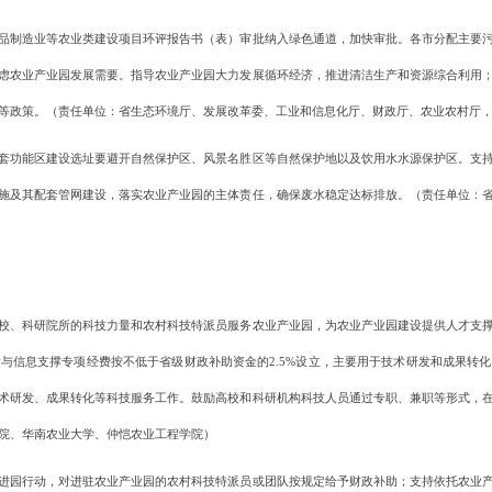
制造业等农业类建设项目环评报告书（表）审批纳入绿色通道，加快审批。各市分配主要污
虑农业产业园发展需要。指导农业产业园大力发展循环经济，推进清洁生产和资源综合利用
等政策。（责任单位：省生态环境厅、发展改革委、工业和信息化厅、财政厅、农业农村厅
功能区建设选址要避开自然保护区、风景名胜区等自然保护地以及饮用水水源保护区。支持
施及其配套管网建设，落实农业产业园的主体责任，确保废水稳定达标排放。（责任单位：
、科研院所的科技力量和农村科技特派员服务农业产业园，为农业产业园建设提供人才支撑
与信息支撑专项经费按不低于省级财政补助资金的2.5%设立，主要用于技术研发和成果转
术研发、成果转化等科技服务工作。鼓励高校和科研机构科技人员通过专职、兼职等形式，
院、华南农业大学、仲恺农业工程学院）
园行动，对进驻农业产业园的农村科技特派员或团队按规定给予财政补助；支持依托农业产